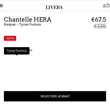
Chantelle HERA
€67.5
Badpak - Tyrian Fuchsia
€135
-50%
Kleur
:
Tyrian Fuchsia
Tyrian Fuchsia
SELECTEER JE MAAT