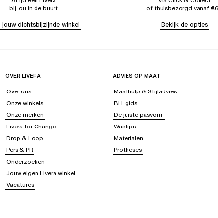
Altijd een Livera
Via Click & Collect
bij jou in de buurt
of thuisbezorgd vanaf €
 jouw dichtsbijzijnde winkel
Bekijk de opties
OVER LIVERA
ADVIES OP MAAT
Over ons
Maathulp & Stijladvies
Onze winkels
BH-gids
Onze merken
De juiste pasvorm
Livera for Change
Wastips
Drop & Loop
Materialen
Pers & PR
Protheses
Onderzoeken
Jouw eigen Livera winkel
Vacatures