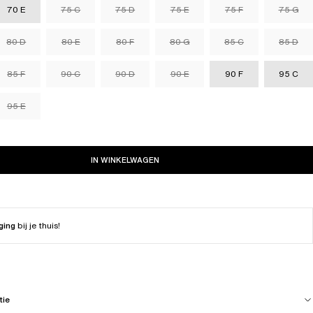
70 E
75 C
75 D
75 E
75 F
75 G
80 D
80 E
80 F
80 G
85 C
85 D
85 F
90 C
90 D
90 E
90 F
95 C
95 E
IN WINKELWAGEN
ging
bij je thuis!
tie