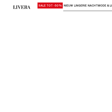
SALE TOT -50%
NIEUW
LINGERIE
NACHTMODE & L
Gebruik "Pijl omlaag" of "Enter" om su