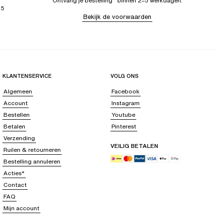
Ontvang je bestelling binnen 2–5 werkdagen.
65
Bekijk de voorwaarden
KLANTENSERVICE
VOLG ONS
Algemeen
Facebook
Account
Instagram
Bestellen
Youtube
Betalen
Pinterest
Verzending
VEILIG BETALEN
Ruilen & retourneren
Bestelling annuleren
Acties*
Contact
FAQ
Mijn account