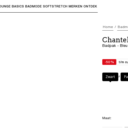
OUNGE
BASICS
BADMODE
SOFTSTRETCH
MERKEN
ONTDEK
bmenu's te openen en "Pijl omhoog" of "Escape" om terug t
Home
Badm
Chante
Badpak - Bleu
-50%
t/m c
Kleur
:
Bleu gre
Zwart
Pa
Maat
: