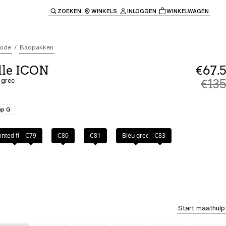
ZOEKEN
WINKELS
INLOGGEN
WINKELWAGEN
e keren naar de hoofdnavigatie.
ode
Badpakken
lle ICON
€67.5
 grec
€135
up G
c
inted flowers
C79
C80
C81
Bleu grec
C83
Start maathulp