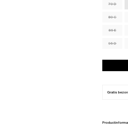
70 D
80 C
85 E
95 D
Gratis bezor
Productinforma