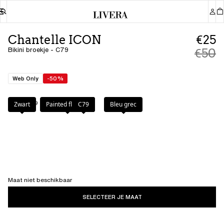
Chantelle ICON
€25
Bikini broekje - C79
€50
Web Only
-50%
Kleur
:
C79
Zwart
Painted flowers
C79
Bleu grec
Maat niet beschikbaar
SELECTEER JE MAAT