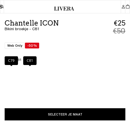
Chantelle ICON
€25
Bikini broekje - C81
€50
Web Only
-50%
Kleur
:
C81
C79
C81
SELECTEER JE MAAT