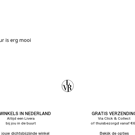
ur is erg mooi
 WINKELS IN NEDERLAND
GRATIS VERZENDIN
Altijd een Livera
Via Click & Collect
bij jou in de buurt
of thuisbezorgd vanaf €
 jouw dichtsbijzijnde winkel
Bekijk de opties