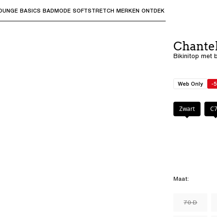
OUNGE
BASICS
BADMODE
SOFTSTRETCH
MERKEN
ONTDEK
bmenu's te openen en "Pijl omhoog" of "Escape" om terug t
Chante
Bikinitop met 
Web Only
-
Kleur
:
C81
Zwart
C
Maat
:
70 D