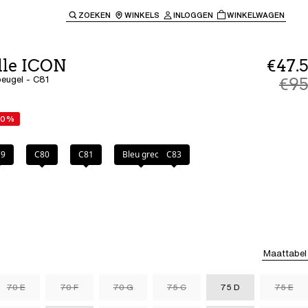
ZOEKEN
WINKELS
INLOGGEN
WINKELWAGEN
e keren naar de hoofdnavigatie.
lle ICON
€47.5
beugel - C81
€95
50%
79
C80
C81
Bleu grec
C83
Maattabel
70 E
70 F
70 G
75 C
75 D
75 E