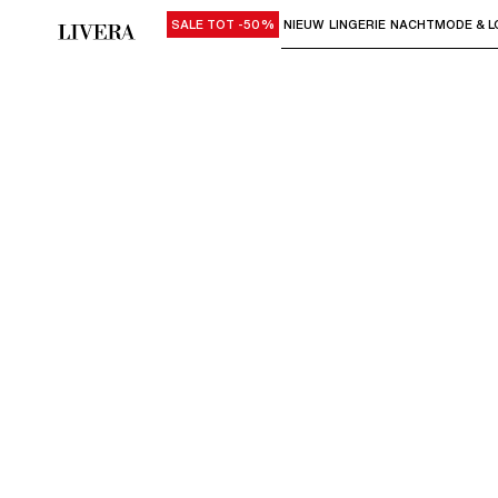
SALE TOT -50%
NIEUW
LINGERIE
NACHTMODE & L
Gebruik "Pijl omlaag" of "Enter" om su