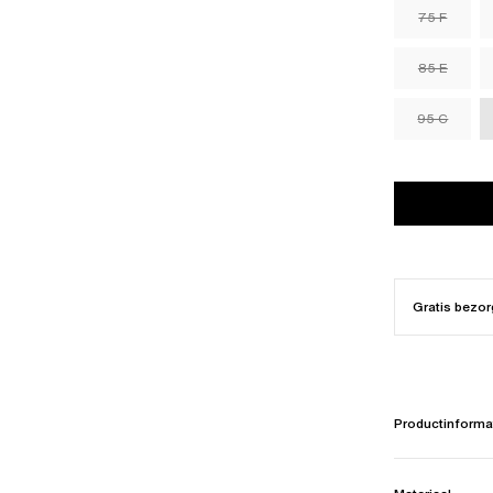
75 F
85 E
95 C
Gratis bezor
Productinforma