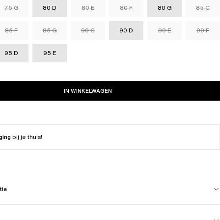
75 G
80 D
80 E
80 F
80 G
85 C
85 F
85 G
90 C
90 D
90 E
90 F
95 D
95 E
IN WINKELWAGEN
ging
bij je thuis!
tie