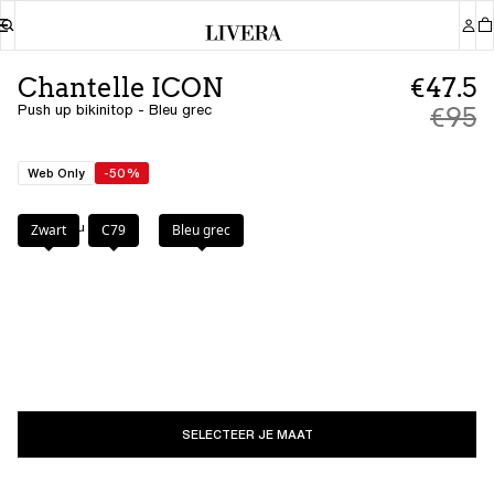
Chantelle ICON
€47.5
Push up bikinitop - Bleu grec
€95
Web Only
-50%
Kleur
:
Bleu grec
Zwart
C79
Bleu grec
SELECTEER JE MAAT