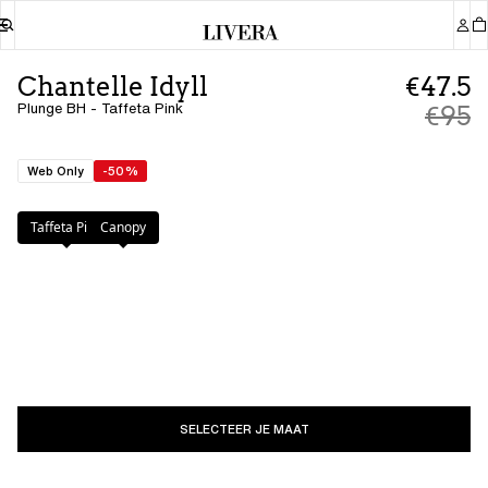
Chantelle Idyll
€47.5
Plunge BH - Taffeta Pink
€95
Web Only
-50%
Kleur
:
Taffeta Pink
Taffeta Pink
Canopy
SELECTEER JE MAAT