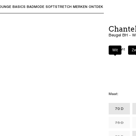
OUNGE
BASICS
BADMODE
SOFTSTRETCH
MERKEN
ONTDEK
bmenu's te openen en "Pijl omhoog" of "Escape" om terug t
Chante
Beugel BH - W
Kleur
:
Wit
Wit
Zw
Maat
:
70 D
75 D