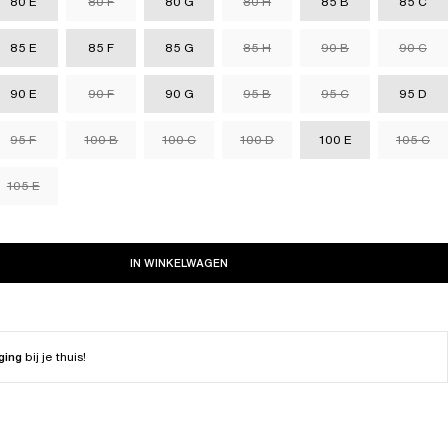
80 E
80 F
80 G
80 H
85 B
85 C
85 E
85 F
85 G
85 H
90 B
90 C
90 E
90 F
90 G
95 B
95 C
95 D
95 F
100 B
100 C
100 D
100 E
105 C
105 E
IN WINKELWAGEN
ging
bij je thuis!