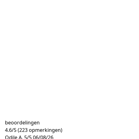
beoordelingen
4.6
/
5
(223 opmerkingen)
Odile A.
5/5
06/08/26