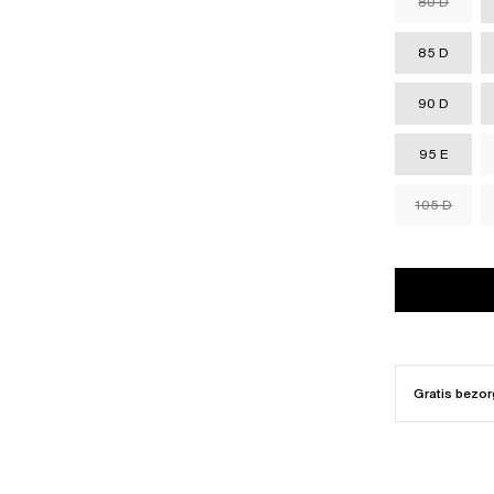
80 D
85 D
90 D
95 E
105 D
Gratis bezor