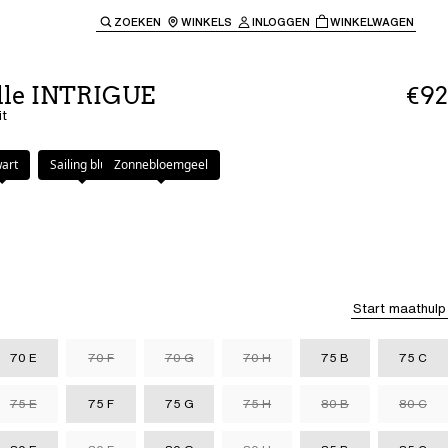
ZOEKEN
WINKELS
INLOGGEN
WINKELWAGEN
e keren naar de hoofdnavigatie.
lle INTRIGUE
€92
it
art
Sailing blue
Zonnebloemgeel
Start maathulp
70 E
70 F
70 G
70 H
75 B
75 C
75 E
75 F
75 G
75 H
80 B
80 C