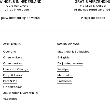
 WINKELS IN NEDERLAND
GRATIS VERZENDIN
Altijd een Livera
Via Click & Collect
bij jou in de buurt
of thuisbezorgd vanaf €
 jouw dichtsbijzijnde winkel
Bekijk de opties
OVER LIVERA
ADVIES OP MAAT
Over ons
Maathulp & Stijladvies
Onze winkels
BH-gids
Onze merken
De juiste pasvorm
Livera for Change
Wastips
Drop & Loop
Materialen
Pers & PR
Protheses
Onderzoeken
Jouw eigen Livera winkel
Vacatures