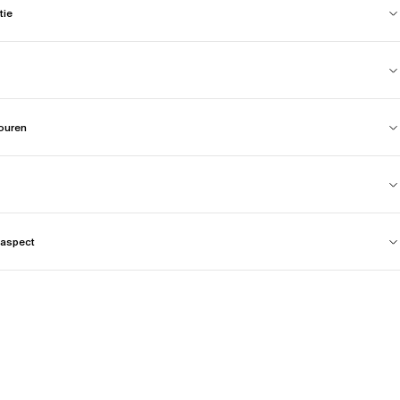
tie
touren
aspect