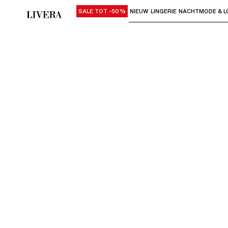
SALE TOT -50%
NIEUW
LINGERIE
NACHTMODE & L
Gebruik "Pijl omlaag" of "Enter" om su