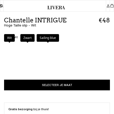
Chantelle INTRIGUE
€48
Hoge Taille slip - Wit
Kleur
:
Wit
Wit
Zwart
Sailing blue
SELECTEER JE MAAT
Gratis bezorging
bij je thuis!