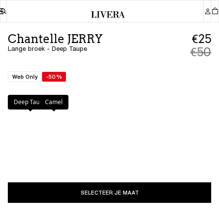
Chantelle JERRY
€25
Lange broek - Deep Taupe
€50
Web Only
-50%
Kleur
:
Deep Taupe
Deep Taupe
Camel
SELECTEER JE MAAT