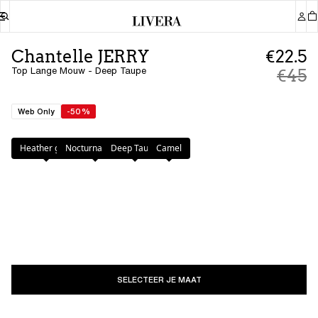
Chantelle JERRY
€22.5
Top Lange Mouw - Deep Taupe
€45
Web Only
-50%
Kleur
:
Deep Taupe
Heather grey
Nocturnal Blue
Deep Taupe
Camel
SELECTEER JE MAAT