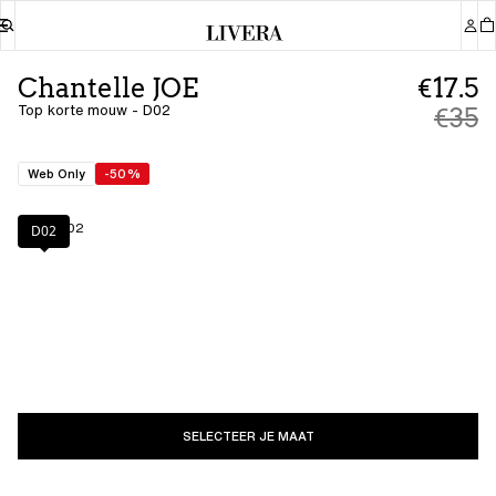
Chantelle JOE
€17.5
Top korte mouw - D02
€35
Web Only
-50%
Kleur
:
D02
D02
SELECTEER JE MAAT