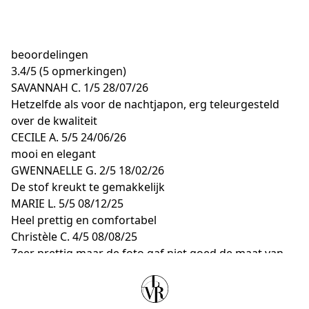
beoordelingen
3.4
/
5
(5 opmerkingen)
SAVANNAH C.
1/5
28/07/26
Hetzelfde als voor de nachtjapon, erg teleurgesteld
over de kwaliteit
CECILE A.
5/5
24/06/26
mooi en elegant
GWENNAELLE G.
2/5
18/02/26
De stof kreukt te gemakkelijk
MARIE L.
5/5
08/12/25
Heel prettig en comfortabel
Christèle C.
4/5
08/08/25
Zeer prettig maar de foto gaf niet goed de maat van
de mouwen weer (erg wijd bij de polsen, soms een
beetje lastig)