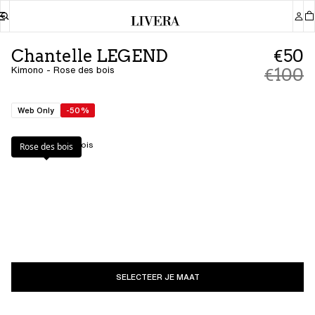
Chantelle LEGEND
€50
Kimono - Rose des bois
€100
Web Only
-50%
Kleur
:
Rose des bois
Rose des bois
SELECTEER JE MAAT