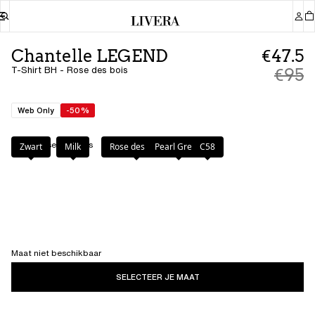
Chantelle LEGEND
€47.5
T-Shirt BH - Rose des bois
€95
Web Only
-50%
Kleur
:
Rose des bois
Zwart
Milk
Rose des bois
Pearl Green
C58
Maat niet beschikbaar
SELECTEER JE MAAT