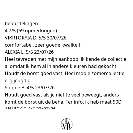
beoordelingen
4.7
/
5
(69 opmerkingen)
VIKRTORYIA D.
5/5
30/07/26
comfortabel, zeer goede kwaliteit
ALEXIA L.
5/5
23/07/26
Heel tevreden met mijn aankoop, ik kende de collectie
al omdat ik hem al in andere kleuren had gekocht.
Houdt de borst goed vast. Heel mooie zomercollectie,
erg jeugdig.
Sophie B.
4/5
23/07/26
Houdt goed vast als je niet te veel beweegt, anders
komt de borst uit de beha. Ter info, ik heb maat 90D.
ANNICK F.
4/5
23/07/26
Goed
MICHELE T.
5/5
20/07/26
Heel tevreden