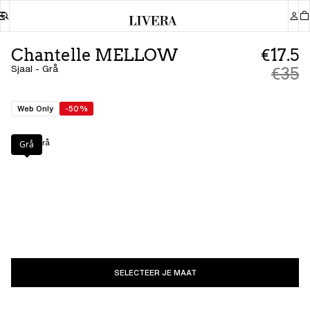
Chantelle MELLOW
€17.5
Sjaal - Grå
€35
Web Only
-50%
Kleur
:
Grå
Grå
SELECTEER JE MAAT