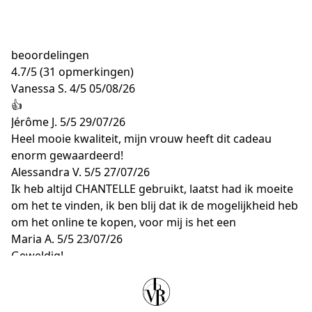
beoordelingen
4.7
/
5
(31 opmerkingen)
Vanessa S.
4/5
05/08/26
👍
Jérôme J.
5/5
29/07/26
Heel mooie kwaliteit, mijn vrouw heeft dit cadeau
enorm gewaardeerd!
Alessandra V.
5/5
27/07/26
Ik heb altijd CHANTELLE gebruikt, laatst had ik moeite
om het te vinden, ik ben blij dat ik de mogelijkheid heb
om het online te kopen, voor mij is het een
Maria A.
5/5
23/07/26
Geweldig!
CIDALIA A.
5/5
25/05/26
Heel goede ondersteuning.