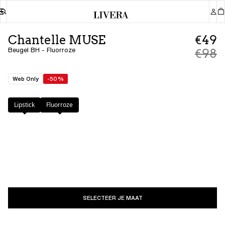
Chantelle MUSE
€49
Beugel BH - Fluorroze
€98
Web Only
-50%
Kleur
:
Fluorroze
Lipstick
Fluorroze
SELECTEER JE MAAT