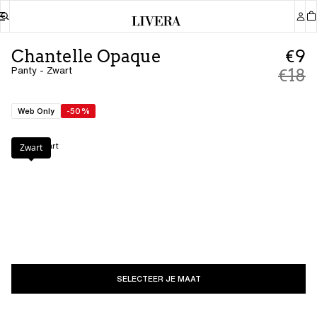
Chantelle Opaque
€9
Panty - Zwart
€18
Web Only
-50%
Kleur
:
Zwart
Zwart
SELECTEER JE MAAT