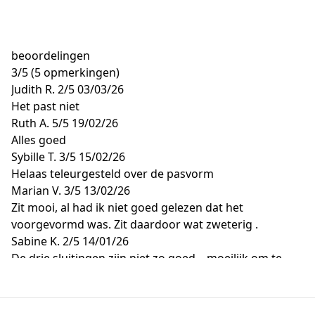
beoordelingen
3
/
5
(5 opmerkingen)
Judith R.
2/5
03/03/26
Het past niet
Ruth A.
5/5
19/02/26
Alles goed
Sybille T.
3/5
15/02/26
Helaas teleurgesteld over de pasvorm
Marian V.
3/5
13/02/26
Zit mooi, al had ik niet goed gelezen dat het
voorgevormd was. Zit daardoor wat zweterig .
Sabine K.
2/5
14/01/26
De drie sluitingen zijn niet zo goed... moeilijk om te
sluiten