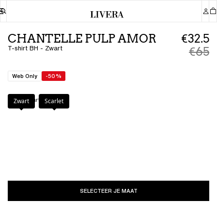
CHANTELLE PULP AMOR
€32.5
T-shirt BH - Zwart
€65
Web Only
-50%
Kleur
:
Zwart
Zwart
Scarlet
SELECTEER JE MAAT