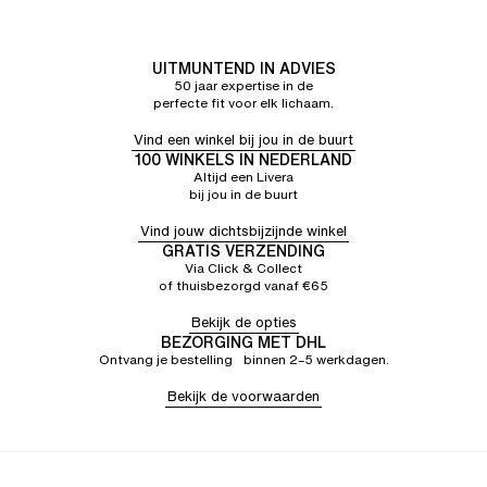
komt los.
Sandrine M.
5/5
07/07/26
Heel mooie beha, prettig om te dragen en goed
UITMUNTEND IN ADVIES
50 jaar expertise in de
houdend
perfecte fit voor elk lichaam.
Vind een winkel bij jou in de buurt
100 WINKELS IN NEDERLAND
Altijd een Livera
bij jou in de buurt
Vind jouw dichtsbijzijnde winkel
GRATIS VERZENDING
Via Click & Collect
of thuisbezorgd vanaf €65
Bekijk de opties
BEZORGING MET DHL
Ontvang je bestelling binnen 2–5 werkdagen.
Bekijk de voorwaarden