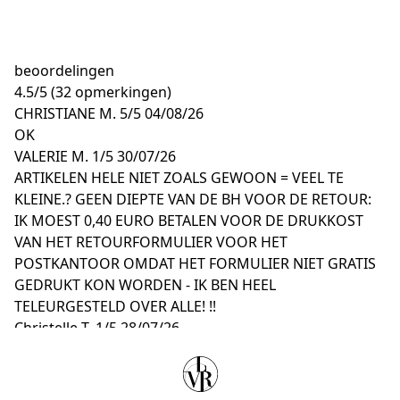
beoordelingen
4.5
/
5
(32 opmerkingen)
CHRISTIANE M.
5/5
04/08/26
OK
VALERIE M.
1/5
30/07/26
ARTIKELEN HELE NIET ZOALS GEWOON = VEEL TE
KLEINE.? GEEN DIEPTE VAN DE BH VOOR DE RETOUR:
IK MOEST 0,40 EURO BETALEN VOOR DE DRUKKOST
VAN HET RETOURFORMULIER VOOR HET
POSTKANTOOR OMDAT HET FORMULIER NIET GRATIS
GEDRUKT KON WORDEN - IK BEN HEEL
TELEURGESTELD OVER ALLE! !!
Christelle T.
1/5
28/07/26
Te klein
Césarina D.
4/5
23/07/26
Mooie snit. Jammer dat de kant niet genaaid is, hij