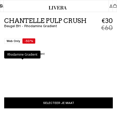
CHANTELLE PULP CRUSH
€30
Beugel BH - Rhodamine Gradient
€60
Web Only
-50%
Kleur
:
Rhodamine Gradient
Rhodamine Gradient
SELECTEER JE MAAT