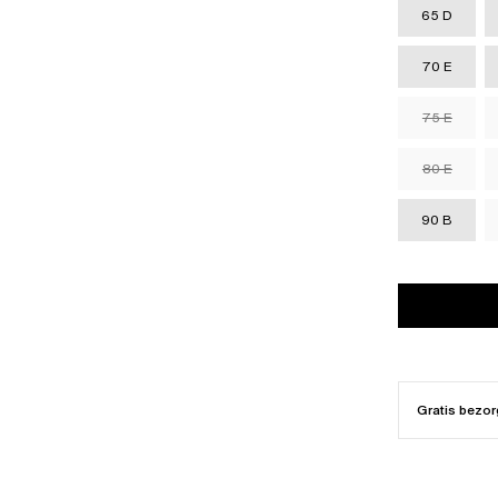
65 D
70 E
75 E
80 E
90 B
Gratis bezor