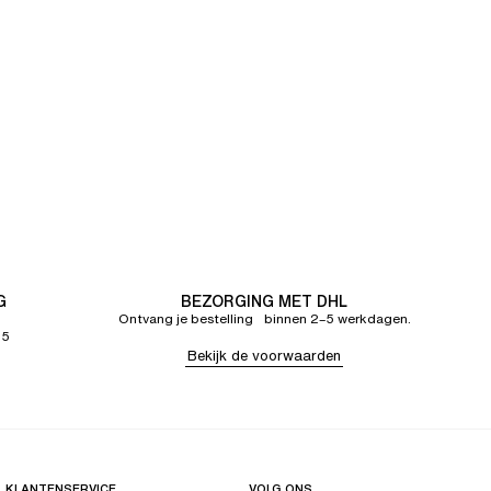
G
BEZORGING MET DHL
Ontvang je bestelling binnen 2–5 werkdagen.
65
Bekijk de voorwaarden
KLANTENSERVICE
VOLG ONS