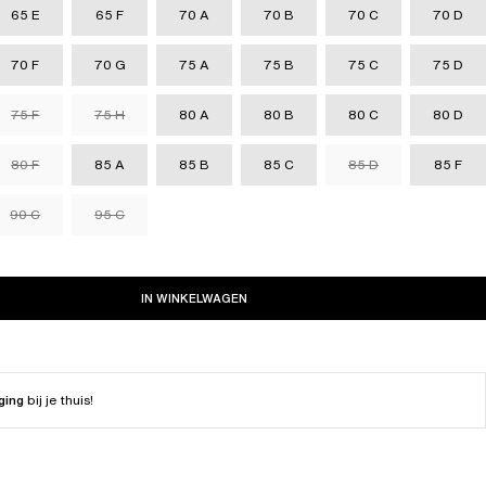
65 E
65 F
70 A
70 B
70 C
70 D
70 F
70 G
75 A
75 B
75 C
75 D
75 F
75 H
80 A
80 B
80 C
80 D
80 F
85 A
85 B
85 C
85 D
85 F
90 C
95 C
IN WINKELWAGEN
ging
bij je thuis!