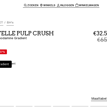
ZOEKEN
WINKELS
INLOGGEN
WINKELWAGEN
e keren naar de hoofdnavigatie.
ET
BH's
ELLE PULP CRUSH
€32.5
hodamine Gradient
€65
50%
e Gradient
adient
Maattabel