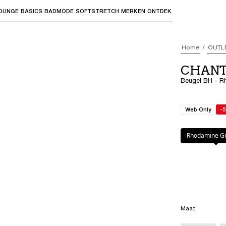
OUNGE
BASICS
BADMODE
SOFTSTRETCH
MERKEN
ONTDEK
bmenu's te openen en "Pijl omhoog" of "Escape" om terug t
Home
OUTL
CHANT
Beugel BH - R
Web Only
-
Kleur
:
Rhodamin
Rhodamine Gr
Maat
: