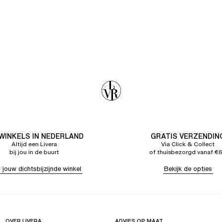
 WINKELS IN NEDERLAND
GRATIS VERZENDIN
Altijd een Livera
Via Click & Collect
bij jou in de buurt
of thuisbezorgd vanaf €
 jouw dichtsbijzijnde winkel
Bekijk de opties
OVER LIVERA
ADVIES OP MAAT