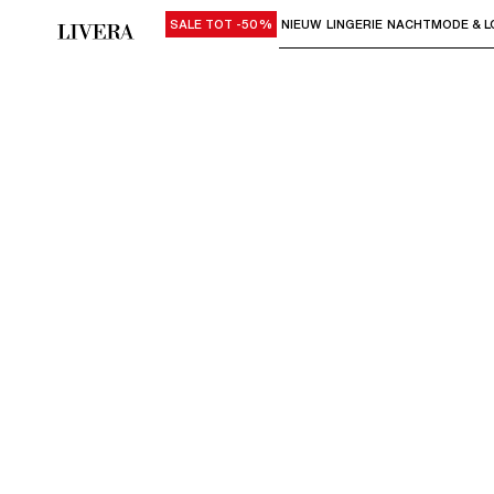
SALE TOT -50%
NIEUW
LINGERIE
NACHTMODE & L
Gebruik "Pijl omlaag" of "Enter" om su