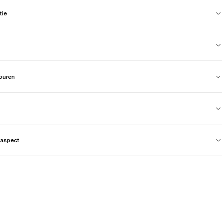
tie
touren
aspect