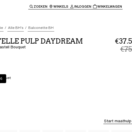
ZOEKEN
WINKELS
INLOGGEN
WINKELWAGEN
e keren naar de hoofdnavigatie.
ie
Alle BH's
Balconette BH
ELLE PULP DAYDREAM
€37.5
astell Bouquet
€75
Bouquet
et
96
Start maathulp