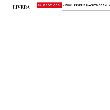
SALE TOT -50%
NIEUW
LINGERIE
NACHTMODE & L
Gebruik "Pijl omlaag" of "Enter" om su