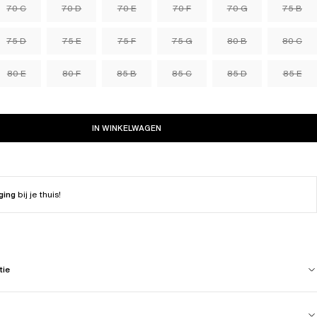
70 C
70 D
70 E
70 F
70 G
75 B
75 D
75 E
75 F
75 G
80 B
80 C
80 E
80 F
85 B
85 C
85 D
85 E
IN WINKELWAGEN
ging
bij je thuis!
tie