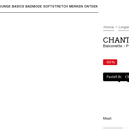
OUNGE
BASICS
BADMODE
SOFTSTRETCH
MERKEN
ONTDEK
bmenu's te openen en "Pijl omhoog" of "Escape" om terug t
Home
Linger
CHANT
Balconette - P
-50%
Kleur
:
Pastell 
Pastell Bouqu
C
Maat
: