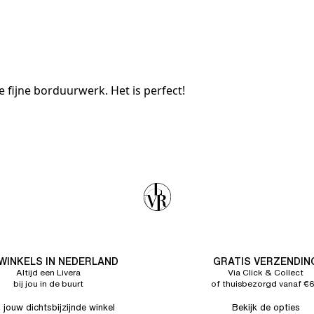
e fijne borduurwerk. Het is perfect!
 WINKELS IN NEDERLAND
GRATIS VERZENDIN
Altijd een Livera
Via Click & Collect
bij jou in de buurt
of thuisbezorgd vanaf €
 jouw dichtsbijzijnde winkel
Bekijk de opties