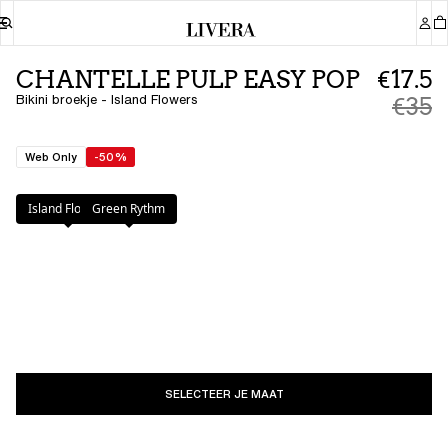
CHANTELLE PULP EASY POP
€17.5
Bikini broekje - Island Flowers
€35
Web Only
-50%
Kleur
:
Island Flowers
Island Flowers
Green Rythm
SELECTEER JE MAAT