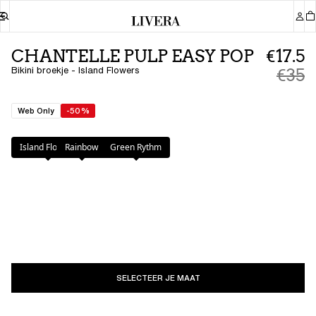
CHANTELLE PULP EASY POP
€17.5
Bikini broekje - Island Flowers
€35
Web Only
-50%
Kleur
:
Island Flowers
Island Flowers
Rainbow
Green Rythm
SELECTEER JE MAAT