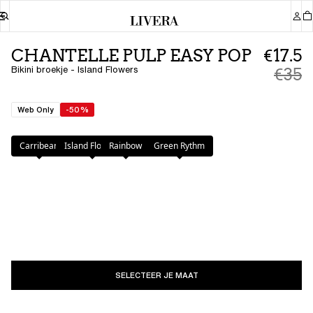
CHANTELLE PULP EASY POP
€17.5
Bikini broekje - Island Flowers
€35
Web Only
-50%
Kleur
:
Island Flowers
Carribean
Island Flowers
Rainbow
Green Rythm
SELECTEER JE MAAT