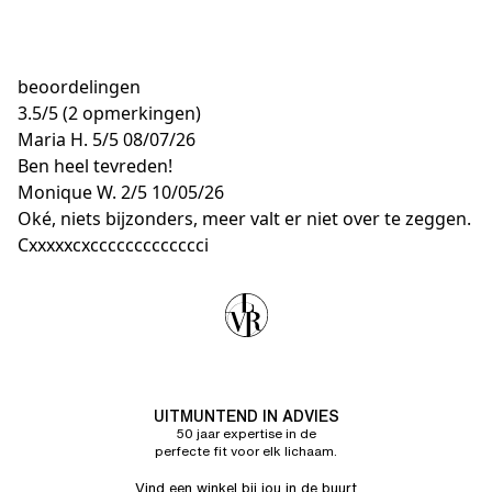
beoordelingen
3.5
/
5
(2 opmerkingen)
Maria H.
5/5
08/07/26
Ben heel tevreden!
Monique W.
2/5
10/05/26
Oké, niets bijzonders, meer valt er niet over te zeggen.
Cxxxxxcxccccccccccccci
UITMUNTEND IN ADVIES
50 jaar expertise in de
perfecte fit voor elk lichaam.
Vind een winkel bij jou in de buurt