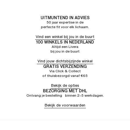
niet volgehouden en er verscheen een gat slechts een
maand na aankoop
Francis G.
5/5
31/07/26
UITMUNTEND IN ADVIES
50 jaar expertise in de
Perfect!
perfecte fit voor elk lichaam.
Vind een winkel bij jou in de buurt
100 WINKELS IN NEDERLAND
Altijd een Livera
bij jou in de buurt
Vind jouw dichtsbijzijnde winkel
GRATIS VERZENDING
Via Click & Collect
of thuisbezorgd vanaf €65
Bekijk de opties
BEZORGING MET DHL
Ontvang je bestelling binnen 2–5 werkdagen.
Bekijk de voorwaarden