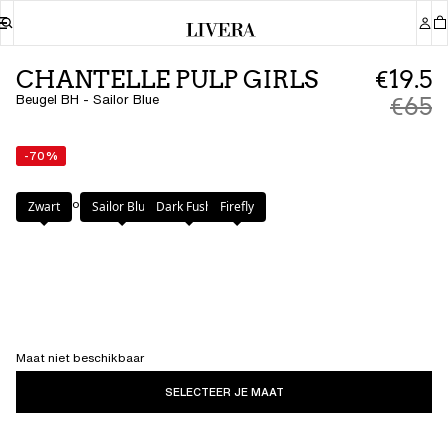
CHANTELLE PULP GIRLS
€19.5
Beugel BH - Sailor Blue
€65
-70%
Kleur
:
Sailor Blue
Zwart
Sailor Blue
Dark Fushia
Firefly
Maat niet beschikbaar
SELECTEER JE MAAT