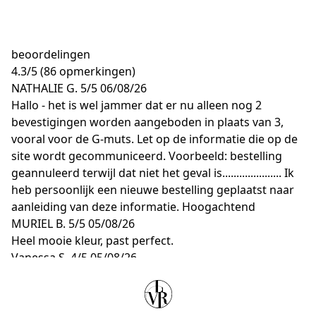
beoordelingen
4.3
/
5
(86 opmerkingen)
NATHALIE G.
5/5
06/08/26
Hallo - het is wel jammer dat er nu alleen nog 2
bevestigingen worden aangeboden in plaats van 3,
vooral voor de G-muts. Let op de informatie die op de
site wordt gecommuniceerd. Voorbeeld: bestelling
geannuleerd terwijl dat niet het geval is..................... Ik
heb persoonlijk een nieuwe bestelling geplaatst naar
aanleiding van deze informatie. Hoogachtend
MURIEL B.
5/5
05/08/26
Heel mooie kleur, past perfect.
Vanessa S.
4/5
05/08/26
👍
ELWIRA S.
2/5
01/08/26
De stiknaad aan de voorkant van de muts heeft het