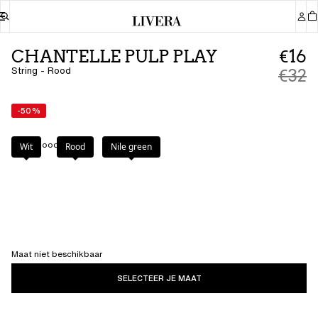
CHANTELLE PULP PLAY
€16
String - Rood
€32
-50%
Kleur
:
Rood
Wit
Rood
Nile green
Maat niet beschikbaar
SELECTEER JE MAAT