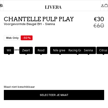
CHANTELLE PULP PLAY
€30
Voorgevormde Beugel BH - Sienna
€60
Web Only
-50%
Kleur
:
Sienna
Wit
Zwart
Rood
Nile green
Racing Green
Sienna
Citrus
Maat niet beschikbaar
SELECTEER JE MAAT