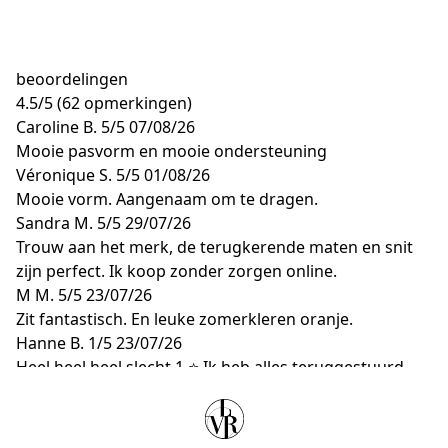
beoordelingen
4.5
/
5
(62 opmerkingen)
Caroline B.
5/5
07/08/26
Mooie pasvorm en mooie ondersteuning
Véronique S.
5/5
01/08/26
Mooie vorm. Aangenaam om te dragen.
Sandra M.
5/5
29/07/26
Trouw aan het merk, de terugkerende maten en snit
zijn perfect. Ik koop zonder zorgen online.
M M.
5/5
23/07/26
Zit fantastisch. En leuke zomerkleren oranje.
Hanne B.
1/5
23/07/26
Heel heel heel slecht 1 ⭐️ Ik heb alles teruggestuurd
maar nog steeds mijn geld terug ontvangen - ondanks
dat ik jullie al vele malen heb gecontacteerd... ZO
slechte klantenservice