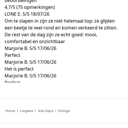
beoordelingen
4.7
/
5
(75 opmerkingen)
LONE E.
5/5
18/07/26
Om te slapen in zijn ze niet helemaal top: ze glijden
een beetje te veel rond en komen verkeerd te zitten.
De rest van de dag zijn ze echt goed: mooi,
comfortabel en onzichtbaar
Marjorie B.
5/5
17/06/26
Perfect
Marjorie B.
5/5
17/06/26
Het is perfect
Marjorie B.
5/5
17/06/26
Perfect
JOLANDA M.
5/5
05/06/26
Omdat het waar is
Home
Lingerie
Alle Slips
Strings