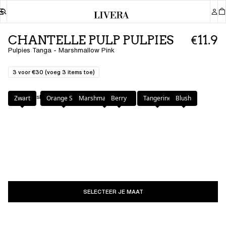
CHANTELLE PULP PULPIES
€11.9
Pulpies Tanga - Marshmallow Pink
3 voor €30 (voeg 3 items toe)
Kleur
:
Marshmallow Pink
Zwart
Orange Sari
Marshmallow Pink
Berry
Tangerine
Blush
SELECTEER JE MAAT