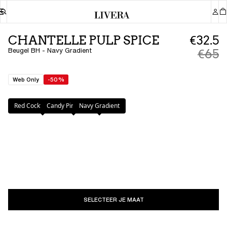
CHANTELLE PULP SPICE
€32.5
Beugel BH - Navy Gradient
€65
Web Only
-50%
Kleur
:
Navy Gradient
Red Cocktail Multico
Candy Pink Multico
Navy Gradient
SELECTEER JE MAAT