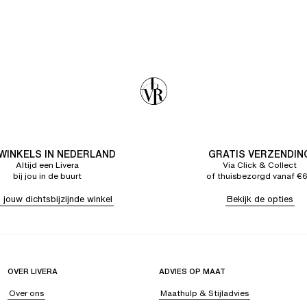
 WINKELS IN NEDERLAND
GRATIS VERZENDIN
Altijd een Livera
Via Click & Collect
bij jou in de buurt
of thuisbezorgd vanaf €
 jouw dichtsbijzijnde winkel
Bekijk de opties
OVER LIVERA
ADVIES OP MAAT
Over ons
Maathulp & Stijladvies