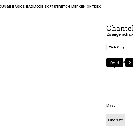
OUNGE
BASICS
BADMODE
SOFTSTRETCH
MERKEN
ONTDEK
bmenu's te openen en "Pijl omhoog" of "Escape" om terug t
Chante
Zwangerschapss
Web Only
Kleur
:
Goudkleu
Zwart
Go
Maat
:
One size