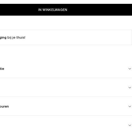
IN WINKELWAGEN
ging
bij je thuis!
tie
touren