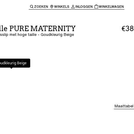
ZOEKEN
WINKELS
INLOGGEN
WINKELWAGEN
e keren naar de hoofdnavigatie.
lle PURE MATERNITY
€38
lip met hoge taille - Goudkleurig Beige
rig Beige
udkleurig Beige
Maattabel