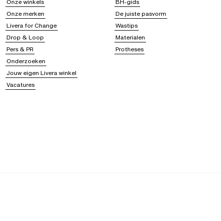
Onze winkels
BH-gids
Onze merken
De juiste pasvorm
Livera for Change
Wastips
Drop & Loop
Materialen
Pers & PR
Protheses
Onderzoeken
Jouw eigen Livera winkel
Vacatures