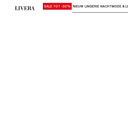
SALE TOT -50%
NIEUW
LINGERIE
NACHTMODE & L
Gebruik "Pijl omlaag" of "Enter" om su