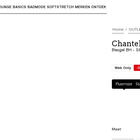
OUNGE
BASICS
BADMODE
SOFTSTRETCH
MERKEN
ONTDEK
bmenu's te openen en "Pijl omhoog" of "Escape" om terug t
Home
OUTL
Chante
Beugel BH - S
Web Only
-
Kleur
:
Stardust
Fluorroze
St
Maat
: