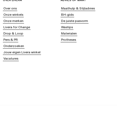
OVER LIVERA
ADVIES OP MAAT
Over ons
Maathulp & Stijladvies
Onze winkels
BH-gids
Onze merken
De juiste pasvorm
Livera for Change
Wastips
Drop & Loop
Materialen
Pers & PR
Protheses
Onderzoeken
Jouw eigen Livera winkel
Vacatures