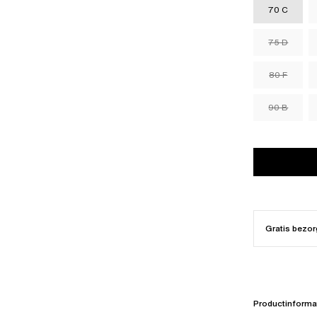
70 C
75 D
80 F
90 B
Gratis bezor
Productinforma