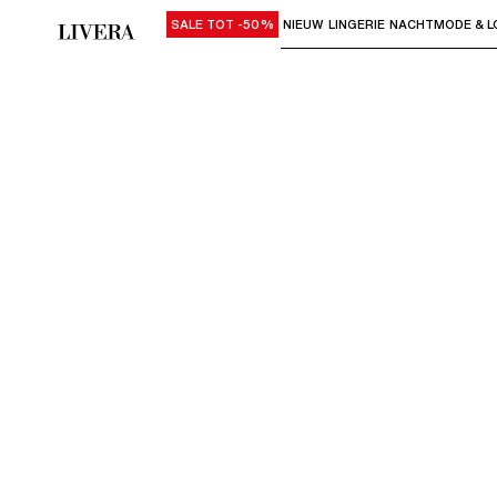
SALE TOT -50%
NIEUW
LINGERIE
NACHTMODE & L
Gebruik "Pijl omlaag" of "Enter" om su