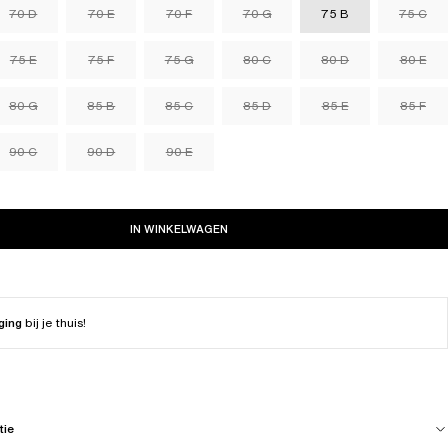
70 D
70 E
70 F
70 G
75 B
75 C
75 E
75 F
75 G
80 C
80 D
80 E
80 G
85 B
85 C
85 D
85 E
85 F
90 C
90 D
90 E
IN WINKELWAGEN
ging
bij je thuis!
tie