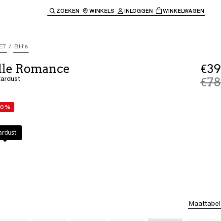
ZOEKEN
WINKELS
INLOGGEN
WINKELWAGEN
e keren naar de hoofdnavigatie.
ET
BH's
lle Romance
€39
tardust
€78
50%
ardust
Maattabel