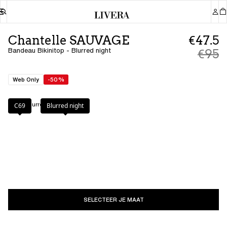
Chantelle SAUVAGE
€47.5
Bandeau Bikinitop - Blurred night
€95
Web Only
-50%
Kleur
:
Blurred night
C69
Blurred night
SELECTEER JE MAAT