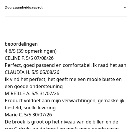
Duurzaamheidsaspect
beoordelingen
4.6
/
5
(39 opmerkingen)
CELINE F.
5/5
07/08/26
Perfect, goed passend en comfortabel. Ik raad het aan
CLAUDIA H.
5/5
05/08/26
Ik vind het perfect, het geeft me een mooie buste en
een goede ondersteuning
MIREILLE A.
5/5
31/07/26
Product voldoet aan mijn verwachtingen, gemakkelijk
besteld, snelle levering
Marie C.
5/5
30/07/26
De broek is groot op het niveau van de billen en de
cup G drukt op de borst en geeft geen goede vorm