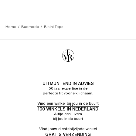
Valérie B.
4/5
27/07/26
Tevreden. Kwaliteit zoals beloofd
Home
Badmode
Bikini Tops
UITMUNTEND IN ADVIES
50 jaar expertise in de
perfecte fit voor elk lichaam.
Vind een winkel bij jou in de buurt
100 WINKELS IN NEDERLAND
Altijd een Livera
bij jou in de buurt
Vind jouw dichtsbijzijnde winkel
GRATIS VERZENDING