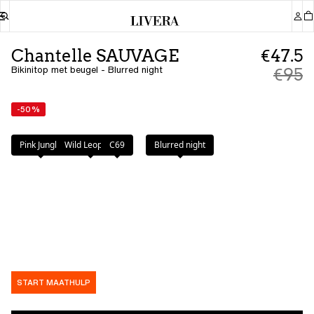
Chantelle SAUVAGE
€47.5
Bikinitop met beugel - Blurred night
€95
-50%
Kleur
:
Blurred night
Pink Jungle
Wild Leopard
C69
Blurred night
START MAATHULP