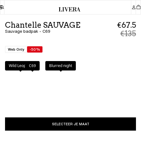
Chantelle SAUVAGE
€67.5
Sauvage badpak - C69
€135
Web Only
-50%
Kleur
:
C69
Wild Leopard
C69
Blurred night
SELECTEER JE MAAT