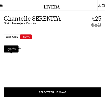
Chantelle SERENITA
€25
Bikini broekje - Cyprès
€50
Web Only
-50%
Kleur
:
Cyprès
Cyprès
SELECTEER JE MAAT