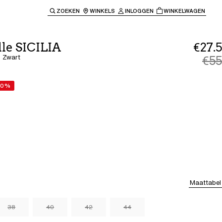
ZOEKEN
WINKELS
INLOGGEN
WINKELWAGEN
e keren naar de hoofdnavigatie.
le SICILIA
€27.5
- Zwart
€55
50%
Maattabel
38
40
42
44