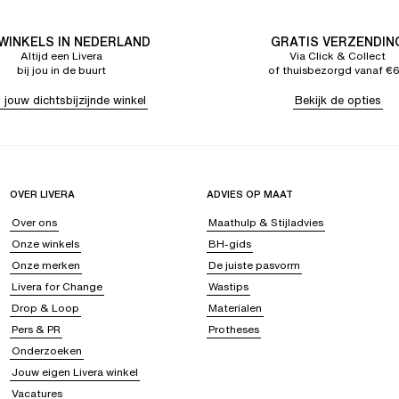
 WINKELS IN NEDERLAND
GRATIS VERZENDIN
Altijd een Livera
Via Click & Collect
bij jou in de buurt
of thuisbezorgd vanaf €
 jouw dichtsbijzijnde winkel
Bekijk de opties
OVER LIVERA
ADVIES OP MAAT
Over ons
Maathulp & Stijladvies
Onze winkels
BH-gids
Onze merken
De juiste pasvorm
Livera for Change
Wastips
Drop & Loop
Materialen
Pers & PR
Protheses
Onderzoeken
Jouw eigen Livera winkel
Vacatures