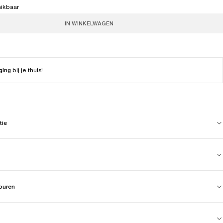
hikbaar
IN WINKELWAGEN
ging
bij je thuis!
tie
touren