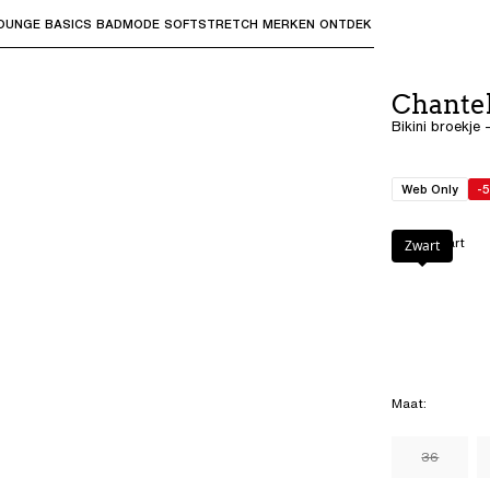
OUNGE
BASICS
BADMODE
SOFTSTRETCH
MERKEN
ONTDEK
bmenu's te openen en "Pijl omhoog" of "Escape" om terug t
Chantel
Bikini broekje 
Web Only
-
Kleur
:
Zwart
Zwart
Maat
:
36