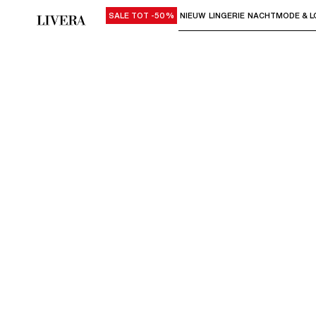
SALE TOT -50%
NIEUW
LINGERIE
NACHTMODE & L
Gebruik "Pijl omlaag" of "Enter" om su