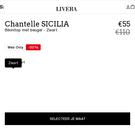
Chantelle SICILIA
€55
Bikinitop met beugel - Zwart
€110
Web Only
-50%
Kleur
:
Zwart
Zwart
SELECTEER JE MAAT