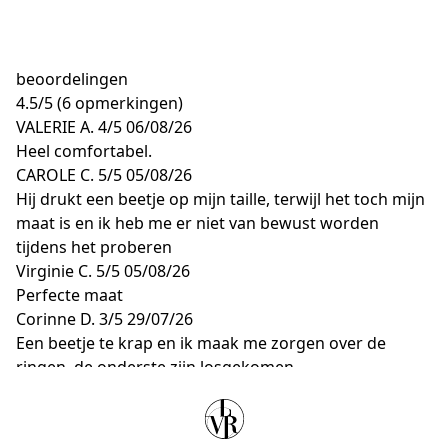
beoordelingen
4.5
/
5
(6 opmerkingen)
VALERIE A.
4/5
06/08/26
Heel comfortabel.
CAROLE C.
5/5
05/08/26
Hij drukt een beetje op mijn taille, terwijl het toch mijn
maat is en ik heb me er niet van bewust worden
tijdens het proberen
Virginie C.
5/5
05/08/26
Perfecte maat
Corinne D.
3/5
29/07/26
Een beetje te krap en ik maak me zorgen over de
ringen, de onderste zijn losgekomen
ANIECE C.
5/5
28/07/26
Heel goed