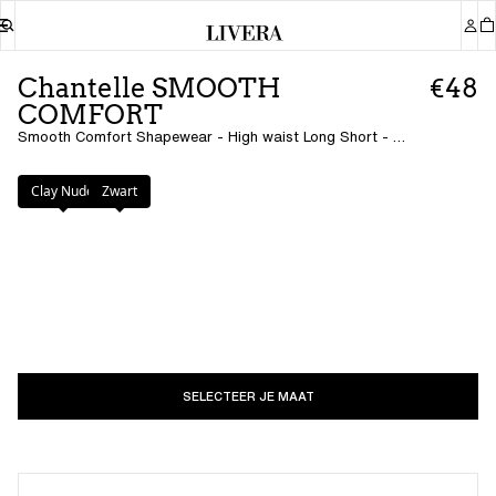
Chantelle SMOOTH
€48
COMFORT
Smooth Comfort Shapewear - High waist Long Short - Zwart
Kleur
:
Zwart
Clay Nude
Zwart
SELECTEER JE MAAT