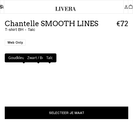
Chantelle SMOOTH LINES
€72
T-shirt BH - Talc
Web Only
Kleur
:
Talc
Goudkleurig Beige
Zwart / Beige
Talc
SELECTEER JE MAAT