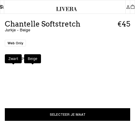
Chantelle Softstretch
€45
Jurkje - Beige
Web Only
Kleur
:
Beige
Zwart
Beige
SELECTEER JE MAAT