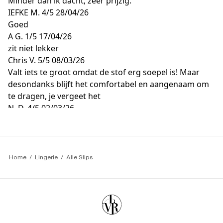
Minder dan ik dacht, zeer prijzig.
IEFKE M.
4/5
28/04/26
Goed
A G.
1/5
17/04/26
zit niet lekker
Chris V.
5/5
08/03/26
Valt iets te groot omdat de stof erg soepel is! Maar
desondanks blijft het comfortabel en aangenaam om
te dragen, je vergeet het
N. D.
4/5
02/03/26
Goed
Home
Lingerie
Alle Slips