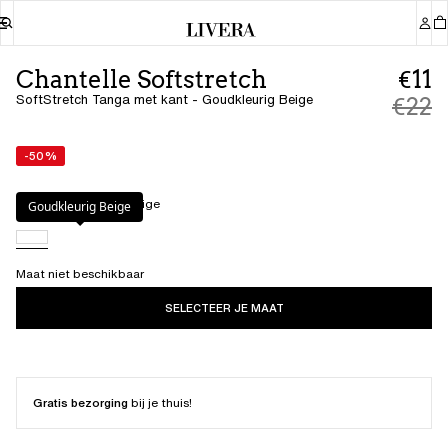
Chantelle Softstretch
€11
SoftStretch Tanga met kant - Goudkleurig Beige
€22
-50%
Kleur
:
Goudkleurig Beige
Goudkleurig Beige
Maat niet beschikbaar
SELECTEER JE MAAT
Gratis bezorging
bij je thuis!