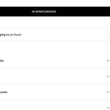
IN WINKELWAGEN
ging
bij je thuis!
tie
touren