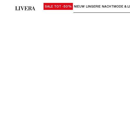
SALE TOT -50%
NIEUW
LINGERIE
NACHTMODE & L
Gebruik "Pijl omlaag" of "Enter" om su