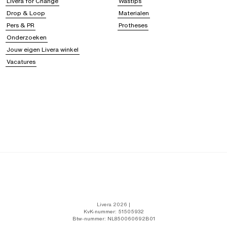
Livera for Change
Wastips
Drop & Loop
Materialen
Pers & PR
Protheses
Onderzoeken
Jouw eigen Livera winkel
Vacatures
Livera 2026 |
KvK-nummer: 51505932
Btw-nummer: NL850060692B01