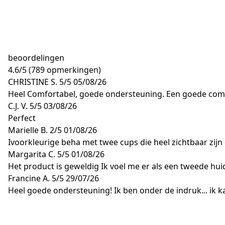
beoordelingen
4.6
/
5
(789 opmerkingen)
CHRISTINE S.
5/5
05/08/26
Heel Comfortabel, goede ondersteuning. Een goede comp
C.J. V.
5/5
03/08/26
Perfect
Marielle B.
2/5
01/08/26
Ivoorkleurige beha met twee cups die heel zichtbaar zijn
Margarita C.
5/5
01/08/26
Het product is geweldig Ik voel me er als een tweede hui
Francine A.
5/5
29/07/26
Heel goede ondersteuning! Ik ben onder de indruk... ik k