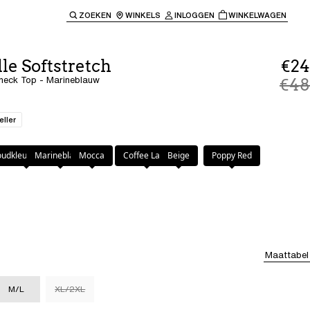
ZOEKEN
WINKELS
INLOGGEN
WINKELWAGEN
e keren naar de hoofdnavigatie.
le Softstretch
€24
-neck Top - Marineblauw
€48
eller
auw
udkleurig Beige
Marineblauw
Mocca
Coffee Latte
Beige
Poppy Red
Maattabel
M/L
XL/2XL