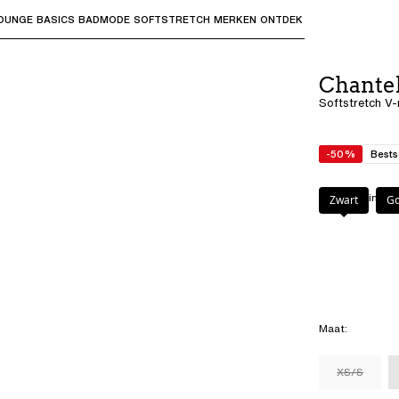
OUNGE
BASICS
BADMODE
SOFTSTRETCH
MERKEN
ONTDEK
bmenu's te openen en "Pijl omhoog" of "Escape" om terug t
Chantel
Softstretch V
-50%
Bests
Kleur
:
Marinebl
Zwart
Go
Maat
:
XS/S