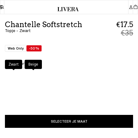
Chantelle Softstretch
€17.5
Topje - Zwart
€35
Web Only
-50%
Kleur
:
Zwart
Zwart
Beige
SELECTEER JE MAAT