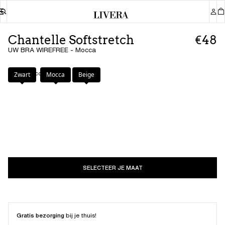
Chantelle Softstretch
€48
UW BRA WIREFREE - Mocca
Kleur
:
Mocca
Zwart
Mocca
Beige
SELECTEER JE MAAT
Gratis bezorging
bij je thuis!