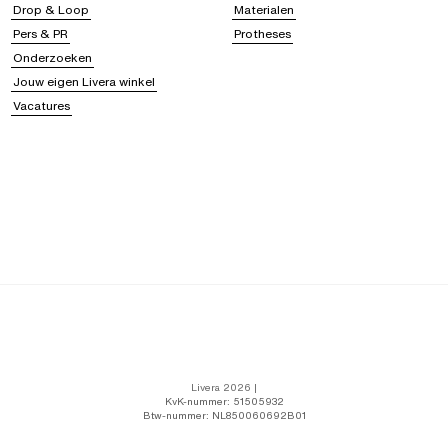
Drop & Loop
Materialen
Pers & PR
Protheses
Onderzoeken
Jouw eigen Livera winkel
Vacatures
Livera 2026 |
KvK-nummer: 51505932
Btw-nummer: NL850060692B01