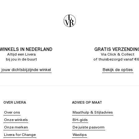
 WINKELS IN NEDERLAND
GRATIS VERZENDIN
Altijd een Livera
Via Click & Collect
bij jou in de buurt
of thuisbezorgd vanaf €
 jouw dichtsbijzijnde winkel
Bekijk de opties
OVER LIVERA
ADVIES OP MAAT
Over ons
Maathulp & Stijladvies
Onze winkels
BH-gids
Onze merken
De juiste pasvorm
Livera for Change
Wastips