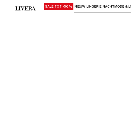
SALE TOT -50%
NIEUW
LINGERIE
NACHTMODE & L
Gebruik "Pijl omlaag" of "Enter" om su