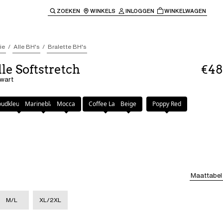
ZOEKEN
WINKELS
INLOGGEN
WINKELWAGEN
e keren naar de hoofdnavigatie.
ie
Alle BH's
Bralette BH's
le Softstretch
€48
Zwart
udkleurig Beige
Marineblauw
Mocca
Coffee Latte
Beige
Poppy Red
Maattabel
M/L
XL/2XL