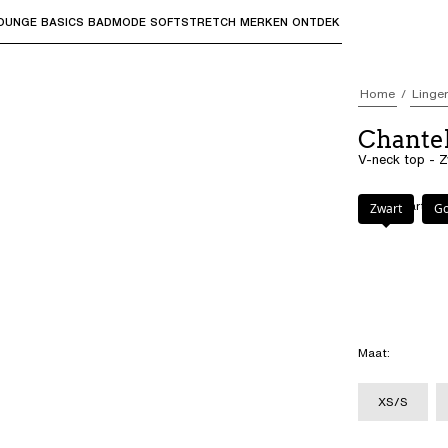
OUNGE
BASICS
BADMODE
SOFTSTRETCH
MERKEN
ONTDEK
bmenu's te openen en "Pijl omhoog" of "Escape" om terug t
Home
Linger
Chantel
V-neck top - 
Kleur
:
Zwart
Zwart
Go
Maat
:
XS/S