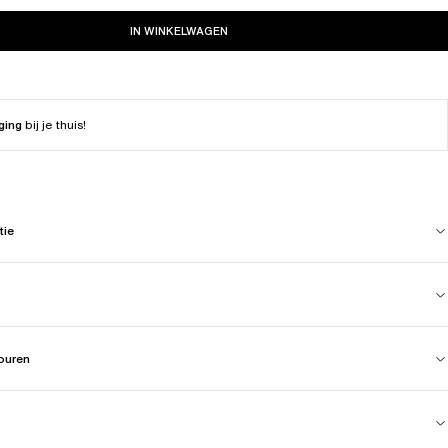
IN WINKELWAGEN
ging
bij je thuis!
tie
touren