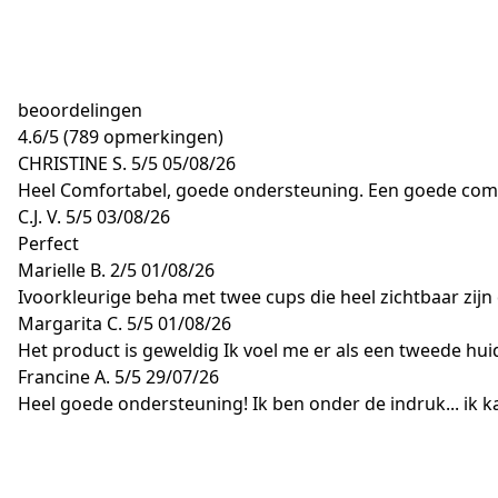
beoordelingen
4.6
/
5
(789 opmerkingen)
CHRISTINE S.
5/5
05/08/26
Heel Comfortabel, goede ondersteuning. Een goede comp
C.J. V.
5/5
03/08/26
Perfect
Marielle B.
2/5
01/08/26
Ivoorkleurige beha met twee cups die heel zichtbaar zijn
Margarita C.
5/5
01/08/26
Het product is geweldig Ik voel me er als een tweede hui
Francine A.
5/5
29/07/26
Heel goede ondersteuning! Ik ben onder de indruk... ik k