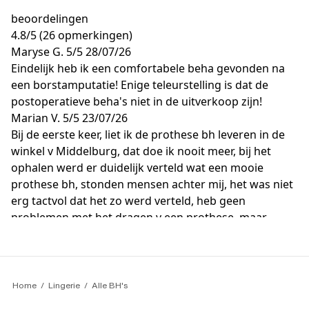
beoordelingen
4.8
/
5
(26 opmerkingen)
Maryse G.
5/5
28/07/26
Eindelijk heb ik een comfortabele beha gevonden na
een borstamputatie! Enige teleurstelling is dat de
postoperatieve beha's niet in de uitverkoop zijn!
Marian V.
5/5
23/07/26
Bij de eerste keer, liet ik de prothese bh leveren in de
winkel v Middelburg, dat doe ik nooit meer, bij het
ophalen werd er duidelijk verteld wat een mooie
prothese bh, stonden mensen achter mij, het was niet
erg tactvol dat het zo werd verteld, heb geen
problemen met het dragen v een prothese, maar
andere mensen hebben daar niets mee te maken,
vandaar dat ik de tweede bh thuis liet bezorgen, gr
M T.
5/5
29/06/26
Bevalt erg goed al verwacht van dit merk.
Home
Lingerie
Alle BH's
Françoise D.
5/5
12/06/26