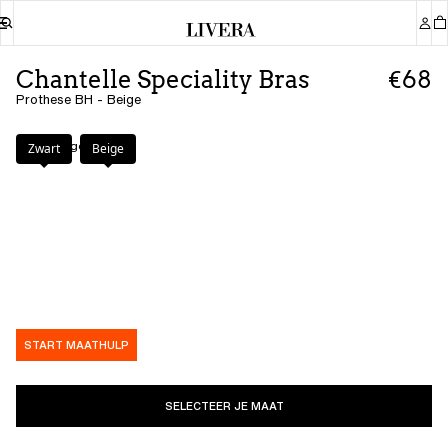
Chantelle Speciality Bras
€68
Prothese BH - Beige
Kleur
:
Beige
Zwart
Beige
START MAATHULP
SELECTEER JE MAAT