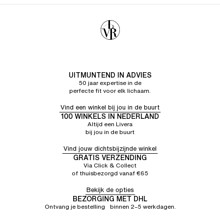
Heel goed voor een extern prothetisch apparaat. Zijn
er andere modellen gepland?
Françoise D.
5/5
12/06/26
Heel goed voor een extern prothetisch apparaat. Zijn
er andere modellen gepland?
UITMUNTEND IN ADVIES
50 jaar expertise in de
perfecte fit voor elk lichaam.
Vind een winkel bij jou in de buurt
100 WINKELS IN NEDERLAND
Altijd een Livera
bij jou in de buurt
Vind jouw dichtsbijzijnde winkel
GRATIS VERZENDING
Via Click & Collect
of thuisbezorgd vanaf €65
Bekijk de opties
BEZORGING MET DHL
Ontvang je bestelling binnen 2–5 werkdagen.