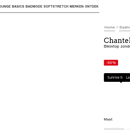
OUNGE
BASICS
BADMODE
SOFTSTRETCH
MERKEN
ONTDEK
bmenu's te openen en "Pijl omhoog" of "Escape" om terug t
Home
Badm
Chante
Bikinitop zond
-50%
Kleur
:
Sunrise t
Sunrise tie & 
La
Maat
: