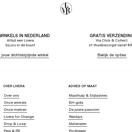
 WINKELS IN NEDERLAND
GRATIS VERZENDIN
Altijd een Livera
Via Click & Collect
bij jou in de buurt
of thuisbezorgd vanaf €
 jouw dichtsbijzijnde winkel
Bekijk de opties
OVER LIVERA
ADVIES OP MAAT
Over ons
Maathulp & Stijladvies
Onze winkels
BH-gids
Onze merken
De juiste pasvorm
Livera for Change
Wastips
Drop & Loop
Materialen
Pers & PR
Protheses