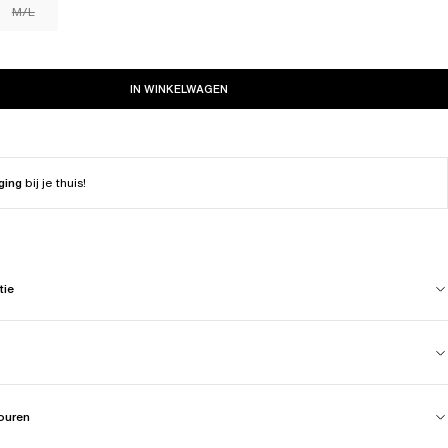
M/L
IN WINKELWAGEN
ging
bij je thuis!
tie
touren