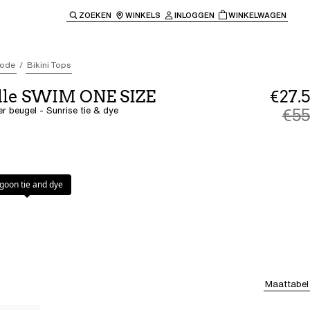
ZOEKEN
WINKELS
INLOGGEN
WINKELWAGEN
e keren naar de hoofdnavigatie.
ode
Bikini Tops
lle SWIM ONE SIZE
€27.5
er beugel - Sunrise tie & dye
€55
ie & dye
dye
goon tie and dye
Maattabel