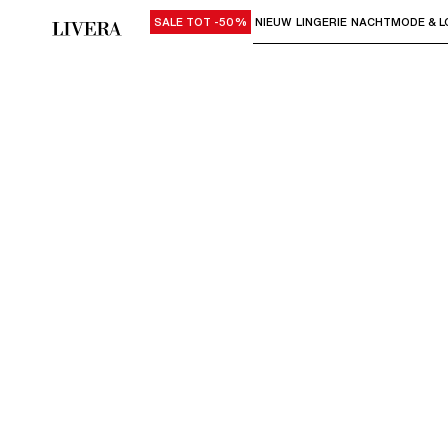
SALE TOT -50%
NIEUW
LINGERIE
NACHTMODE & L
Gebruik "Pijl omlaag" of "Enter" om su