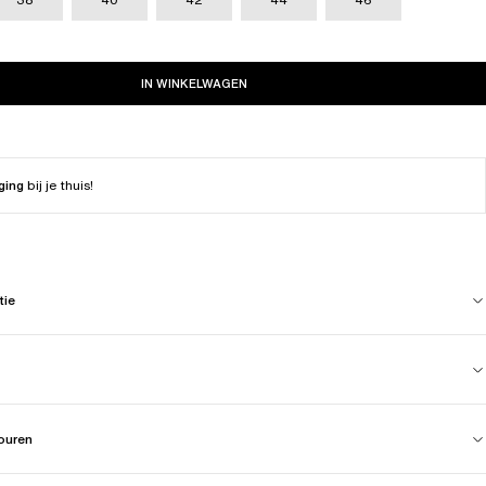
IN WINKELWAGEN
ging
bij je thuis!
tie
touren