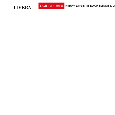
SALE TOT -50%
NIEUW
LINGERIE
NACHTMODE & L
Gebruik "Pijl omlaag" of "Enter" om su