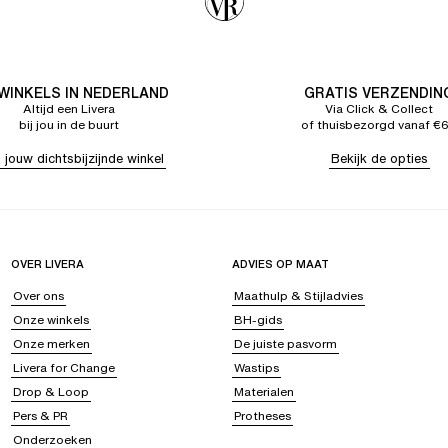
 WINKELS IN NEDERLAND
GRATIS VERZENDIN
Altijd een Livera
Via Click & Collect
bij jou in de buurt
of thuisbezorgd vanaf €
 jouw dichtsbijzijnde winkel
Bekijk de opties
OVER LIVERA
ADVIES OP MAAT
Over ons
Maathulp & Stijladvies
Onze winkels
BH-gids
Onze merken
De juiste pasvorm
Livera for Change
Wastips
Drop & Loop
Materialen
Pers & PR
Protheses
Onderzoeken