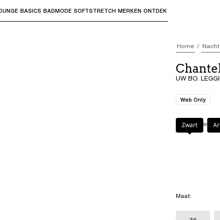
OUNGE
BASICS
BADMODE
SOFTSTRETCH
MERKEN
ONTDEK
bmenu's te openen en "Pijl omhoog" of "Escape" om terug t
Home
Nacht
Chant
UW BO. LEGGIN
Web Only
Kleur
:
Arduingri
Zwart
Ar
Maat
:
36