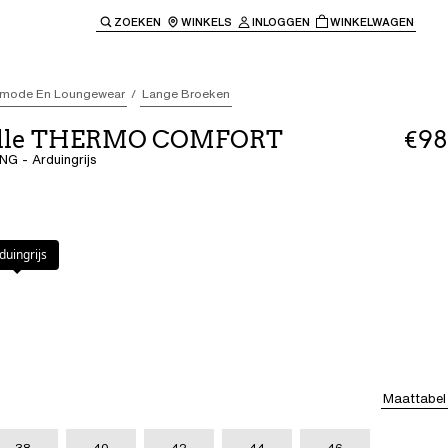
ZOEKEN
WINKELS
INLOGGEN
WINKELWAGEN
e keren naar de hoofdnavigatie.
mode En Loungewear
Lange Broeken
elle THERMO COMFORT
€98
G - Arduingrijs
js
duingrijs
Maattabel
38
40
42
44
46