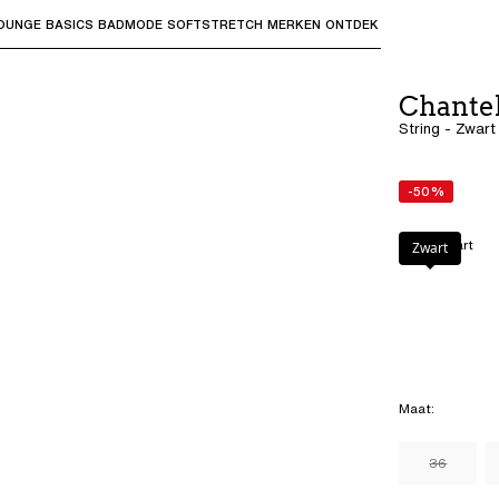
OUNGE
BASICS
BADMODE
SOFTSTRETCH
MERKEN
ONTDEK
bmenu's te openen en "Pijl omhoog" of "Escape" om terug t
Chantel
String - Zwart
-50%
Kleur
:
Zwart
Zwart
Maat
:
36