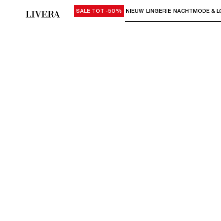
SALE TOT -50%
NIEUW
LINGERIE
NACHTMODE & L
Gebruik "Pijl omlaag" of "Enter" om su