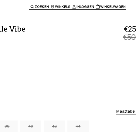
ZOEKEN
WINKELS
INLOGGEN
WINKELWAGEN
e keren naar de hoofdnavigatie.
le Vibe
€25
€50
Maattabel
38
40
42
44