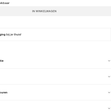
hikbaar
IN WINKELWAGEN
ging
bij je thuis!
tie
touren