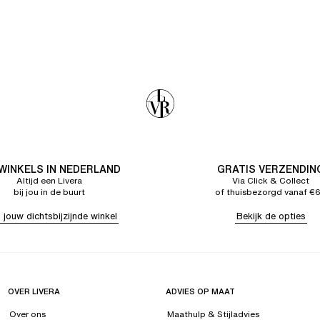
 WINKELS IN NEDERLAND
GRATIS VERZENDIN
Altijd een Livera
Via Click & Collect
bij jou in de buurt
of thuisbezorgd vanaf €
 jouw dichtsbijzijnde winkel
Bekijk de opties
OVER LIVERA
ADVIES OP MAAT
Over ons
Maathulp & Stijladvies